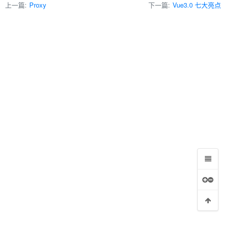
上一篇:
Proxy
下一篇:
Vue3.0 七大亮点
er)的关系
tup 语法糖
做到不用引入就能直接用的