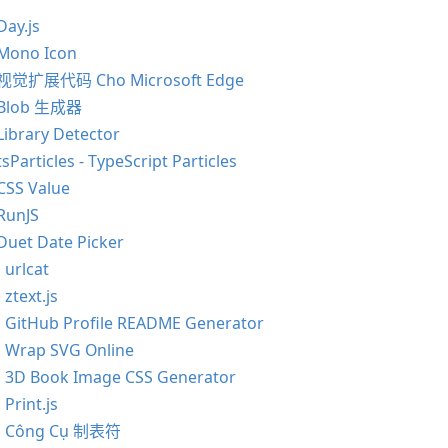
ay.js
ono Icon
视觉扩展代码 Cho Microsoft Edge
Blob 生成器
ibrary Detector
sParticles - TypeScript Particles
SS Value
RunJS
uet Date Picker
urlcat
ztext.js
GitHub Profile README Generator
Wrap SVG Online
3D Book Image CSS Generator
Print.js
、Công Cụ 制表符