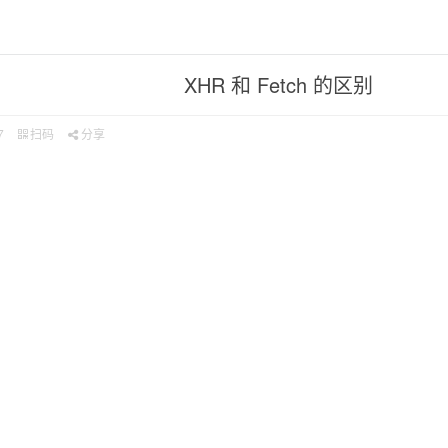
XHR 和 Fetch 的区别
7
扫码
分享