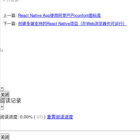
上一篇:
React Native App使用阿里巴巴iconfont图标库
下一篇:
创建多端支持的React Native项目（在Web浏览器也可运行）
手机扫一扫，轻松掌上读
关闭
 JSX
文档下载
×
请下载您需要的格式的文档，随时随地，享受汲取知识的乐趣！
PDF
文档
EPUB
文档
MOBI
文档
关闭窗口
书签列表
×
关闭
阅读记录
×
阅读进度:
0.00%
(
0/0
)
重置阅读进度
关闭