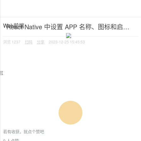
分享，让知识传承更久远
×
Web前端
React Native 中设置 APP 名称、图标和启动页
浏览
1237
扫码
分享
2023-12-25 15:45:53
也可运行）
取消分享
文章二维码
×
若有收获，就点个赞吧
0 人点赞