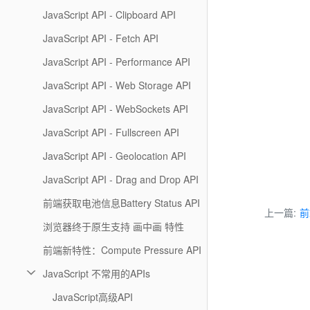
JavaScript API - Clipboard API
JavaScript API - Fetch API
JavaScript API - Performance API
JavaScript API - Web Storage API
JavaScript API - WebSockets API
JavaScript API - Fullscreen API
JavaScript API - Geolocation API
JavaScript API - Drag and Drop API
前端获取电池信息Battery Status API
上一篇:
前
浏览器终于原生支持 画中画 特性
前端新特性：Compute Pressure API
JavaScript 不常用的APIs
JavaScript高级API