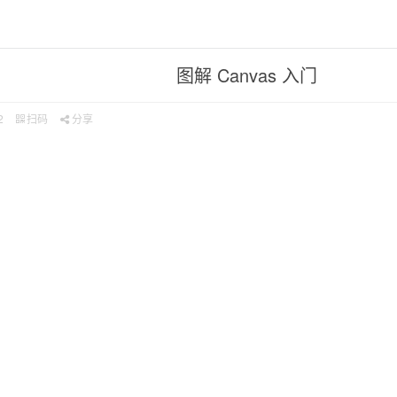
图解 Canvas 入门
2
扫码
分享