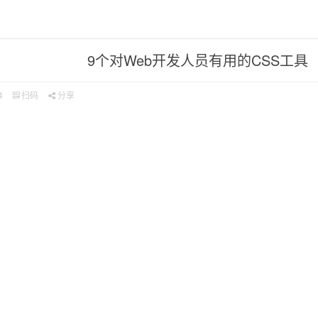
9个对Web开发人员有用的CSS工具
4
扫码
分享