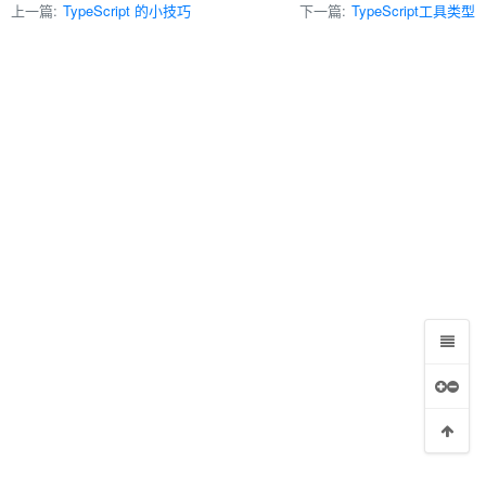
上一篇:
TypeScript 的小技巧
下一篇:
TypeScript工具类型
、装饰器元数据、元组匿名与具名元素混用