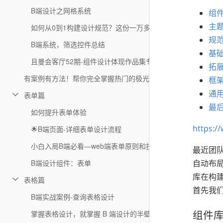
B端设计之网格系统
组
主
如何从0到1构建设计规范？这份一万多字的实战指南肯定用得
规
B端系统，筛选控件总结
基
且曼会客厅52期-组件设计体现作品集专业度
拓
有案例有方法！帮你完全掌握热门的极光风设计趋势
框
通
表单篇
最
如何提升表单体验
https:/
🌟B端页面-详细表单设计流程
小白入局B端必看—web端表单原则和技巧
最近团队
B端设计组件：表单
自动布局
库在构
表格篇
首先我
B端实战案例-查询表格设计
组件
掌握表格设计，就掌握 B 端设计的半壁江山！（5000字完整