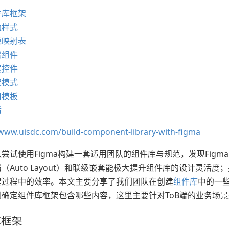
件库框架
题样式
上
范映射表
础组件
展控件
架模式
用模板
后
/www.uisdc.com/build-component-library-with-figma
尝试使用Figma构建一套适用团队的组件库与规范，发现Figma
（Auto Layout）和联级嵌套能极大提升组件库的设计灵活度
建过程中的效率。本文主要分享了我们团队在创建
组件库
中的一
们确定组件库框架包含哪些内容，这里主要针对ToB端的业务场
库框架
版）