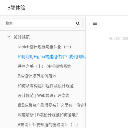
B端体验
Design Token 应用指南——设计篇
详解｜一文帮你区分Radio、Tabs 和 Segmented 组件的应用场
官方专业干货！11个面包屑设计技巧全面总结
设计规范
浏览
129
sketch设计规范与组件化（一）
如何利用Figma构建组件库？我们团队总结了这篇经验
秩序之美（上）-浅析栅格系统
B端设计规范如何落地
如何从零构建UI组件及设计规范
设计规范 | Web端设计理念篇
做B端后台产品很复杂？这里有一份完整的UI设计规范
深度解析 | B端设计规范如何落地？
B端设计师要知道的栅格设计（上）