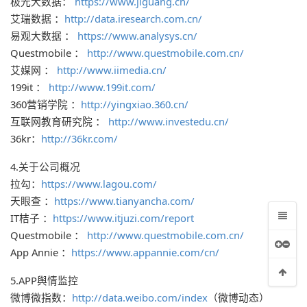
极光大数据：
https://www.jiguang.cn/
艾瑞数据 ：
http://data.iresearch.com.cn/
易观大数据 ：
https://www.analysys.cn/
Questmobile ：
http://www.questmobile.com.cn/
艾媒网 ：
http://www.iimedia.cn/
心得
199it ：
http://www.199it.com/
360营销学院 ：
http://yingxiao.360.cn/
互联网教育研究院 ：
http://www.investedu.cn/
）
36kr：
http://36kr.com/
的设计经验和方法
4.关于公司概况
拉勾：
https://www.lagou.com/
天眼查 ：
https://www.tianyancha.com/
IT桔子 ：
https://www.itjuzi.com/report
Questmobile ：
http://www.questmobile.com.cn/
App Annie ：
https://www.appannie.com/cn/
5.APP舆情监控
微博微指数：
http://data.weibo.com/index
（微博动态）