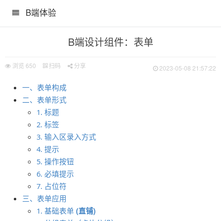
B端体验
B端设计组件：表单
浏览
650
扫码
分享
2023-05-08 21:57:22
一、表单构成
二、表单形式
1. 标题
2. 标签
3. 输入区录入方式
00字完整版）
4. 提示
5. 操作按钮
作性体验（二）
6. 必填提示
7. 占位符
三、表单应用
(直铺)
1. 基础表单