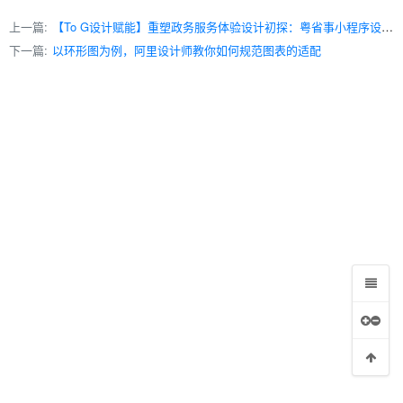
上一篇:
【To G设计赋能】重塑政务服务体验设计初探：粤省事小程序设计总结
印尼篇
下一篇:
以环形图为例，阿里设计师教你如何规范图表的适配
组件的应用场景