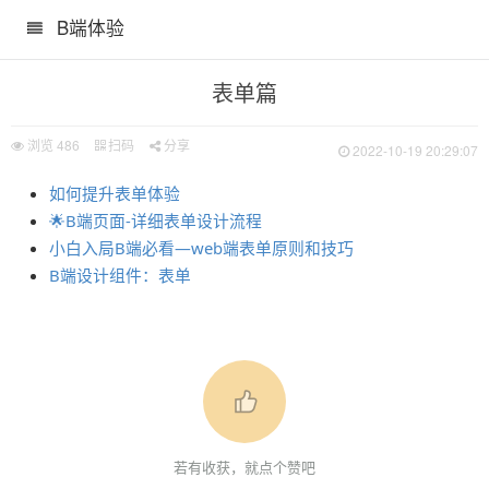
B端体验
南肯定用得上
表单篇
浏览
486
扫码
分享
2022-10-19 20:29:07
如何提升表单体验
🌟B端页面-详细表单设计流程
小白入局B端必看—web端表单原则和技巧
B端设计组件：表单
若有收获，就点个赞吧
00字完整版）