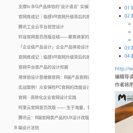
支撑to B/G产品体验的“设计语言” 实操案例：京东科技官网重
01
02
官网炼成记｜临感VR官网升级背后的故事
腾讯工业云平台视觉设计
羚珑官网首页改版总结——聚焦商家的内容价值体验设计
「企业级产品设计」企业产品体验设计路径
03
04
官网炼成记｜临感VR官网升级背后的故事
官网平台类产品的设计挖掘
http://
编辑导
用体验设计思维做官网：B端产品官网设计实践
作者将
实战案例！众安保险PC官网的改版设计经验总结
官网 - 高转化企业官网设计实践
阿里云官网首页改版 —— 生于海量，领先时代
腾讯云：B端官网类产品的UX设计改版策略.pdf
B 端设计法则