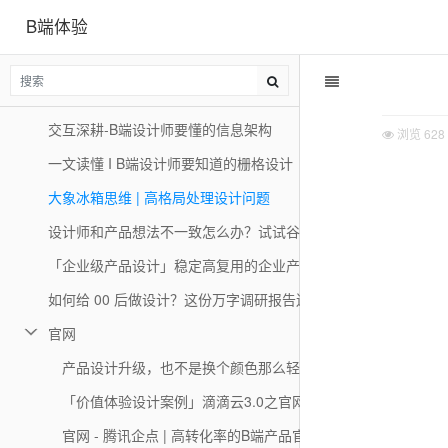
B端体验
万字干货！写给设计新人的B端产品入门指南
中后台加载-被忽略的体验细节
中后台没啥可设计的？试试这样拓展设计价值
交互深耕-B端设计师要懂的信息架构
浏览
628
一文读懂 I B端设计师要知道的栅格设计
大象冰箱思维 | 高格局处理设计问题
设计师和产品想法不一致怎么办？试试谷歌的GSM模型！
「企业级产品设计」稳定高复用的企业产品信息架构设计
如何给 00 后做设计？这份万字调研报告送给你！
官网
产品设计升级，也不是换个颜色那么轻松【下篇】
「价值体验设计案例」滴滴云3.0之官网首页升级
官网 - 腾讯企点 | 高转化率的B端产品官网设计