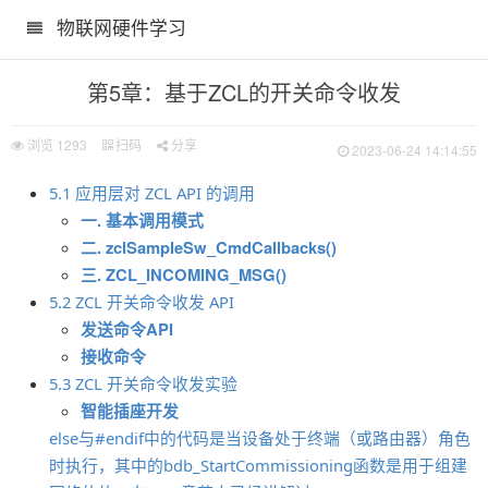
物联网硬件学习
第5章：基于ZCL的开关命令收发
浏览
1293
扫码
分享
2023-06-24 14:14:55
5.1 应用层对 ZCL API 的调用
一. 基本调用模式
二. zclSampleSw_CmdCallbacks()
三. ZCL_INCOMING_MSG()
5.2 ZCL 开关命令收发 API
发送命令API
接收命令
5.3 ZCL 开关命令收发实验
智能插座开发
else与#endif中的代码是当设备处于终端（或路由器）角色
时执行，其中的bdb_StartCommissioning函数是用于组建