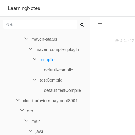
LearningNotes
controller
service
maven-archiver
maven-status
浏览
412
maven-compiler-plugin
compile
default-compile
testCompile
default-testCompile
cloud-provider-payment8001
src
main
java