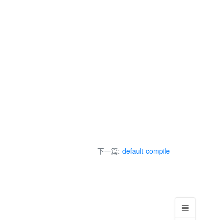
下一篇:
default-compile