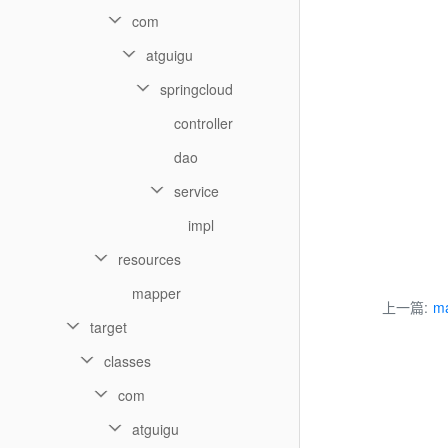
com
atguigu
springcloud
controller
dao
service
impl
resources
mapper
上一篇:
ma
target
classes
com
atguigu