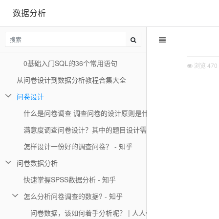
数据分析
数据库基本知识点 - 知乎
数据库知识点总结归纳 - 通俗易懂强烈推荐
数据库基本知识点总结_liuxyen的博客-CSDN博客_数据库基础
0基础入门SQL的36个常用语句
浏览
470
从问卷设计到数据分析教程合集大全
问卷设计
什么是问卷调查 调查问卷的设计原则是什么？
满意度调查问卷设计？其中的题目设计需要注意哪些事项？
怎样设计一份好的调查问卷？ - 知乎
问卷数据分析
快速掌握SPSS数据分析 - 知乎
怎么分析问卷调查的数据? - 知乎
问卷数据，该如何着手分析呢？ | 人人都是产品经理