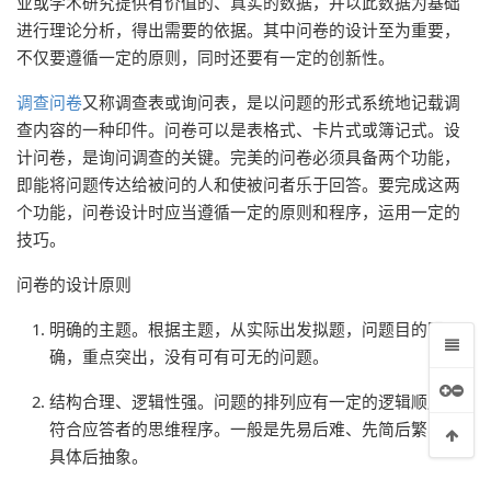
业或学术研究提供有价值的、真实的数据，并以此数据为基础
进行理论分析，得出需要的依据。其中问卷的设计至为重要，
不仅要遵循一定的原则，同时还要有一定的创新性。
调查问卷
又称调查表或询问表，是以问题的形式系统地记载调
查内容的一种印件。问卷可以是表格式、卡片式或簿记式。设
199IT | 中文互联网数据研究资讯中心-199IT
计问卷，是询问调查的关键。完美的问卷必须具备两个功能，
-199IT | 中文互联网数据研究资讯中心-199IT
即能将问题传达给被问的人和使被问者乐于回答。要完成这两
网-199IT | 中文互联网数据研究资讯中心-199IT
个功能，问卷设计时应当遵循一定的原则和程序，运用一定的
技巧。
 中文互联网数据研究资讯中心-199IT
问卷的设计原则
明确的主题。根据主题，从实际出发拟题，问题目的明
确，重点突出，没有可有可无的问题。
结构合理、逻辑性强。问题的排列应有一定的逻辑顺序，
符合应答者的思维程序。一般是先易后难、先简后繁、先
具体后抽象。