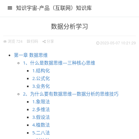
知识宇宙-产品（互联网）知识库
数据分析学习
浏览
724
扫码
分享
2023-05-07 10:21:29
第一章 数据思维
1、什么是数据思维—三种核心思维
1.结构化
2.公式化
3.业务化
2、为什么要有数据思维—数据分析的思维技巧
1.象限法
2.多维法
3.假设法
4.植数法
5.二八法