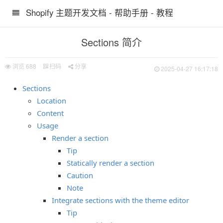
Shopify 主题开发文档 - 帮助手册 - 教程
Sections 简介
浏览
688
扫码
分享
2025-04-27 16:17:18
Sections
Location
Content
Usage
Render a section
Tip
Statically render a section
Caution
Note
Integrate sections with the theme editor
Tip