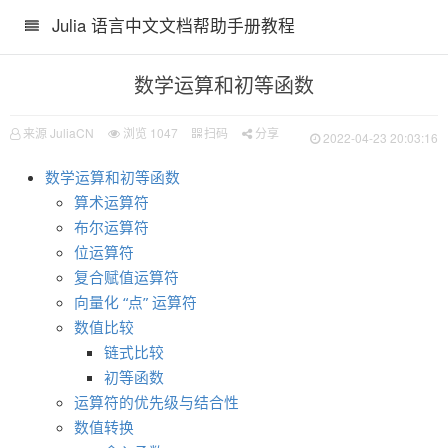
Julia 语言中文文档帮助手册教程
数学运算和初等函数
来源 JuliaCN
浏览
1047
扫码
分享
2022-04-23 20:03:16
数学运算和初等函数
算术运算符
布尔运算符
位运算符
复合赋值运算符
向量化 “点” 运算符
数值比较
链式比较
初等函数
运算符的优先级与结合性
数值转换