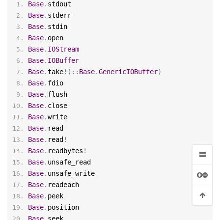
Base
.
stdout
Base
.
stderr
Base
.
stdin
Base
.
open
Base
.
IOStream
Base
.
IOBuffer
Base
.
take
!(
::
Base
.
GenericIOBuffer
)
Base
.
fdio
Base
.
flush
Base
.
close
Base
.
write
Base
.
read
Base
.
read
!
Base
.
readbytes
!
Base
.
unsafe_read
Base
.
unsafe_write
Base
.
readeach
Base
.
peek
Base
.
position
Base
.
seek