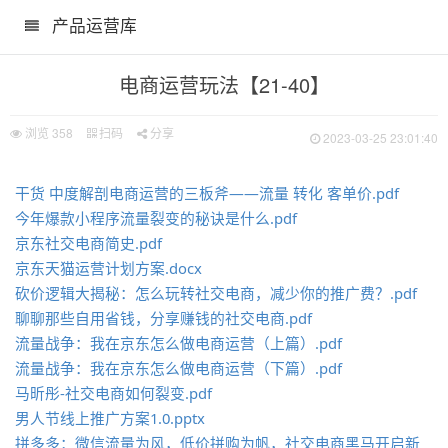
产品运营库
电商运营玩法【21-40】
浏览
358
扫码
分享
2023-03-25 23:01:40
干货 中度解剖电商运营的三板斧——流量 转化 客单价.pdf
今年爆款小程序流量裂变的秘诀是什么.pdf
京东社交电商简史.pdf
京东天猫运营计划方案.docx
砍价逻辑大揭秘：怎么玩转社交电商，减少你的推广费？.pdf
聊聊那些自用省钱，分享赚钱的社交电商.pdf
流量战争：我在京东怎么做电商运营（上篇）.pdf
流量战争：我在京东怎么做电商运营（下篇）.pdf
马昕彤-社交电商如何裂变.pdf
男人节线上推广方案1.0.pptx
拼多多：微信流量为风，低价拼购为帆，社交电商黑马开启新