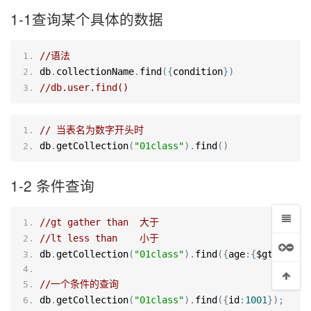
1-1查询某个具体的数据
//语法
db
.
collectionName
.
find
({
condition
})
//db.user.find()
// 当表名为数字开头时
db
.
getCollection
(
"01class"
).
find
()
1-2 条件查询
//gt gather than  大于
//lt less than    小于
db
.
getCollection
(
"01class"
).
find
({
age
:{
$gt
:
18
}})
//一个条件的查询
db
.
getCollection
(
"01class"
).
find
({
id
:
1001
});