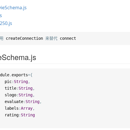
ieSchema.js
s
250.js
用
 createConnection 
来替代
 connect
eSchema.js
dule
.
exports
={
  pic
:
String
,
  title
:
String
,
  slogo
:
String
,
  evaluate
:
String
,
  labels
:
Array
,
  rating
:
String