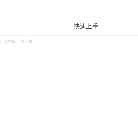
快速上手
5
扫码
分享