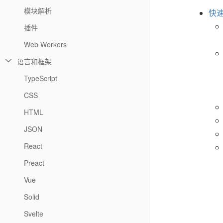
模块解析
快
插件
Web Workers
语言和框架
TypeScript
CSS
HTML
JSON
React
Preact
Vue
Solid
Svelte