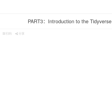
PART3：Introduction to the Tidyverse
扫码
分享