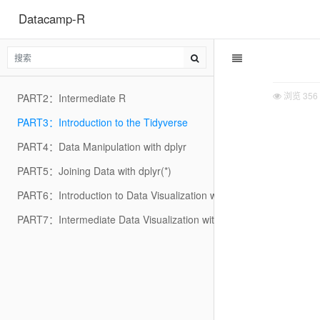
Datacamp-R
浏览
356
PART2：Intermediate R
PART3：Introduction to the Tidyverse
PART4：Data Manipulation with dplyr
PART5：Joining Data with dplyr(*)
PART6：Introduction to Data Visualization with ggplot2
PART7：Intermediate Data Visualization with ggplot2