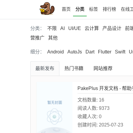
(current)
首页
分类
标签
排行榜
在线
分类：
不限
AI
UI/UE
云计算
产品设计
前
营推广
其他
细分：
Android
AutoJs
Dart
Flutter
Swift
U
最新
发布
热门
书籍
网站
推荐
PakePlus 开发文档 - 帮助
文档数量:
16
阅读人数:
9373
收藏人次:
0
创建时间:
2025-07-23