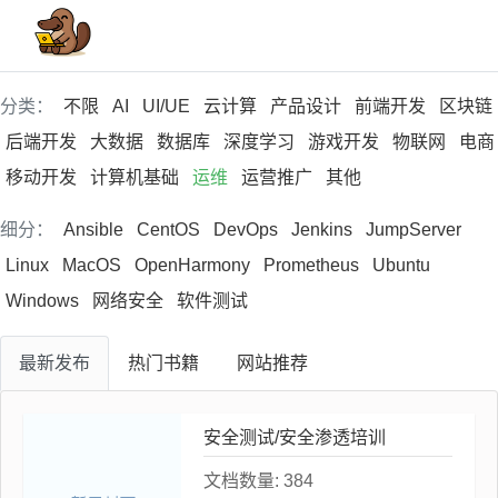
分类：
不限
AI
UI/UE
云计算
产品设计
前端开发
区块链
后端开发
大数据
数据库
深度学习
游戏开发
物联网
电商
移动开发
计算机基础
运维
运营推广
其他
细分：
Ansible
CentOS
DevOps
Jenkins
JumpServer
Linux
MacOS
OpenHarmony
Prometheus
Ubuntu
Windows
网络安全
软件测试
最新
发布
热门
书籍
网站
推荐
安全测试/安全渗透培训
文档数量:
384