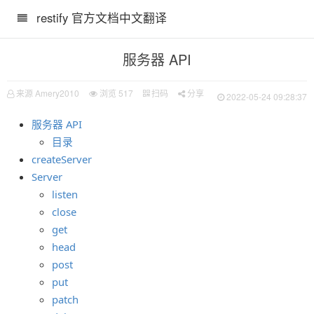
restify 官方文档中文翻译
服务器 API
来源 Amery2010
浏览
517
扫码
分享
2022-05-24 09:28:37
服务器 API
目录
createServer
Server
listen
close
get
head
post
put
patch