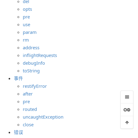
del
opts
pre
use
param
rm
address
inflightRequests
debugInfo
toString
事件
restifyError
after
pre
routed
uncaughtException
close
错误