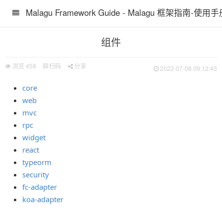
Malagu Framework Guide - Malagu 框架指南-使用
组件
浏览
458
扫码
分享
2022-07-08 09:12:43
core
web
mvc
rpc
widget
react
typeorm
security
fc-adapter
koa-adapter