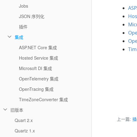
Jobs
ASP
Hos
JSON 序列化
Mic
插件
Ope
集成
Ope
ASP.NET Core 集成
Tim
Hosted Service 集成
Microsoft DI 集成
OpenTelemetry 集成
OpenTracing 集成
TimeZoneConverter 集成
旧版本
上一篇:
插
Quart 2.x
Quartz 1.x