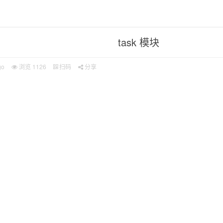
task 模块
go
浏览
1126
扫码
分享