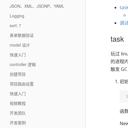
JSON、XML、JSONP、YAML
tas
Logging
调试
sort: 7
表单数据验证
task
model 设计
玩过 l
快速入门
的进程内
controller 逻辑
触发 
创建项目
初
项目路由设置
快速入门
视频教程
函
开发团队
开发案例
New