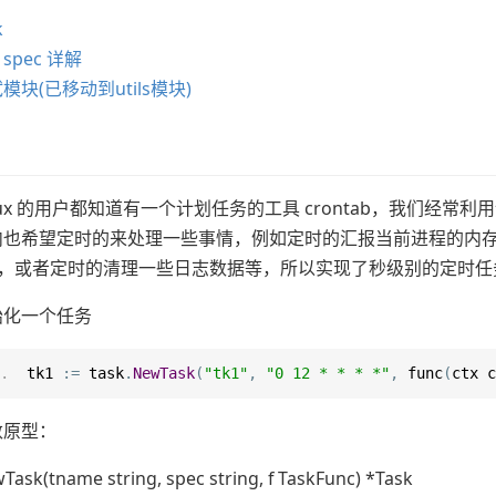
k
spec 详解
模块(已移动到utils模块)
inux 的用户都知道有一个计划任务的工具 crontab，我们
也希望定时的来处理一些事情，例如定时的汇报当前进程的内存信息
GC，或者定时的清理一些日志数据等，所以实现了秒级别的定时
始化一个任务
 tk1 
:=
 task
.
NewTask
(
"tk1"
,
"0 12 * * * *"
,
 func
(
ctx c
数原型：
Task(tname string, spec string, f TaskFunc) *Task