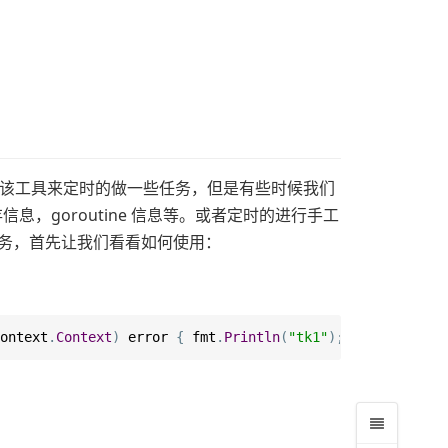
经常利用该工具来定时的做一些任务，但是有些时候我们
，goroutine 信息等。或者定时的进行手工
任务，首先让我们看看如何使用：
ontext
.
Context
)
 error 
{
 fmt
.
Println
(
"tk1"
);
return
nil
}