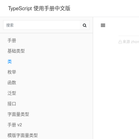
TypeScript 使用手册中文版
空标题文档
空标题文档
模板
手册
来源 zhon
基础类型
类
枚举
函数
泛型
接口
字面量类型
手册 v2
模版字面量类型